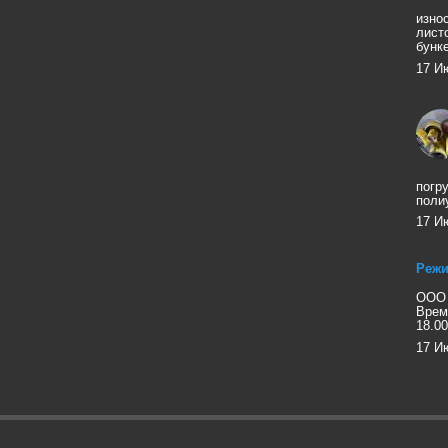
изно
лист
бунк
17 И
погр
поли
17 И
Режи
ООО 
Врем
18.00
17 И