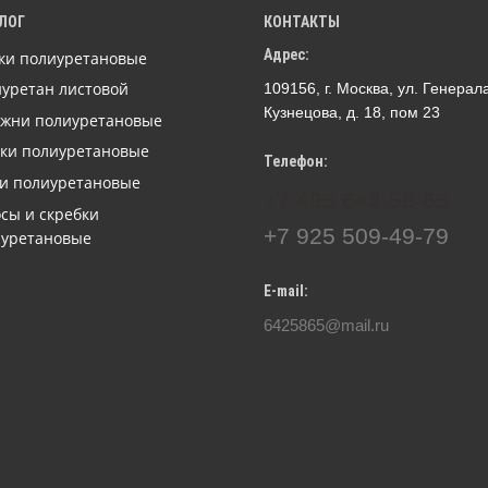
ЛОГ
КОНТАКТЫ
Адрес:
ки полиуретановые
уретан листовой
109156, г. Москва, ул. Генерал
Кузнецова, д. 18, пом 23
ржни полиуретановые
ки полиуретановые
Телефон:
и полиуретановые
+7 495 642-58-65
сы и скребки
+7 925 509-49-79
иуретановые
E-mail:
6425865@mail.ru