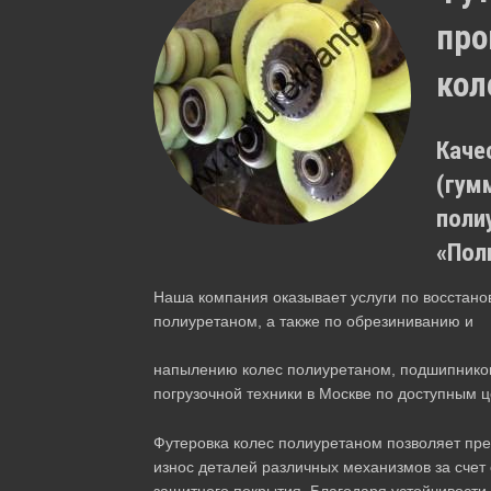
про
кол
Каче
(гум
поли
«Пол
Наша компания оказывает услуги по восстан
полиуретаном, а также по обрезиниванию и
напылению колес полиуретаном, подшипников
погрузочной техники в Москве по доступным 
Футеровка колес полиуретаном позволяет пр
износ деталей различных механизмов за счет
защитного покрытия. Благодаря устойчивости