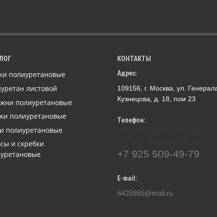
ЛОГ
КОНТАКТЫ
Адрес:
ки полиуретановые
уретан листовой
109156, г. Москва, ул. Генерал
Кузнецова, д. 18, пом 23
ржни полиуретановые
ки полиуретановые
Телефон:
и полиуретановые
+7 495 642-58-65
сы и скребки
+7 925 509-49-79
иуретановые
E-mail:
6425865@mail.ru