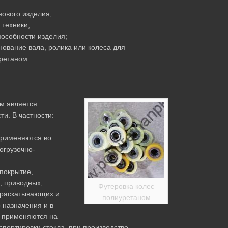
нового изделия;
 техники;
пособности изделия;
нование вала, ролика или колеса для
ретаном.
м является
и. В частности:
применяются во
огрузочно-
покрытие,
, приводных,
Футеровка колес
 раскатывающих и
полиуретаном
 назначения и в
и применяются на
портировки стекла, при производстве