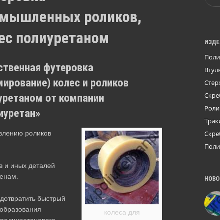
мышленных роликов,
ес полиуретаном
ИЗДЕ
Поли
ственная футеровка
Втул
мирование) колес и роликов
Стер
уретаном от компании
Скре
Роли
иуретан»
Трак
овлению роликов
Скре
Поли
 и иных деталей
ценам.
НОВО
едотвратить быстрый
 образования
колеса для
 полиуретанового