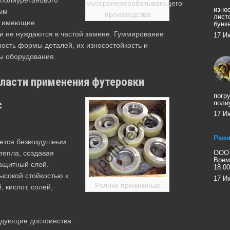
мусороперерабатывающего
изно
ным
производства
лист
я, имеющие
бунк
и не нуждаются в частой замене. Гуммирование
17 И
ость формы деталей, их износостойкость и
ы оборудования.
бласти применения футеровки
погр
с
поли
17 И
Режи
яется безвоздушным
тепла, создавая
ООО 
Врем
ащитный слой.
18.00
ысокой стойкостью к
17 И
Ролики прижимные
 кислот, солей,
едующие достоинства: