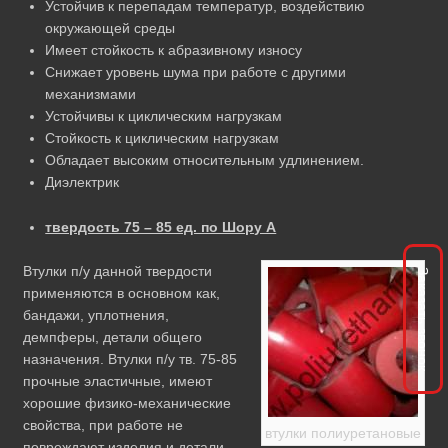
Устойчив к перепадам температур, воздействию
окружающей среды
Имеет стойкость к абразивному износу
Снижает уровень шума при работе с другими
механизмами
Устойчивы к циклическим нагрузкам
Стойкость к циклическим нагрузкам
Обладает высоким относительным удлинением.
Диэлектрик
твердость 75 – 85 ед. по Шору А
Втулки п/у данной твердости
Заказать звонок
применяются в основном как,
бандажи, уплотнения,
демпферы, детали общего
назначения. Втулки п/у тв. 75-85
прочные эластичные, имеют
хорошие физико-механические
свойства, при работе не
втулки полиуретановые
повреждают изделия и детали,