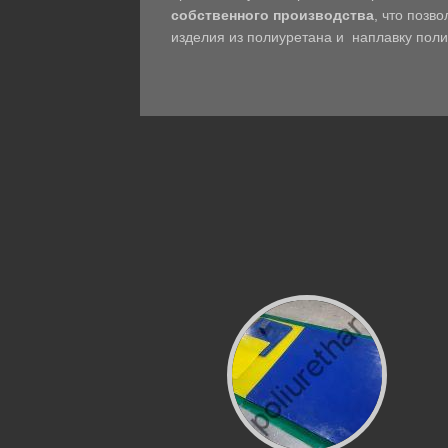
собственного производства
, что позв
изделия из полиуретана и наплавку пол