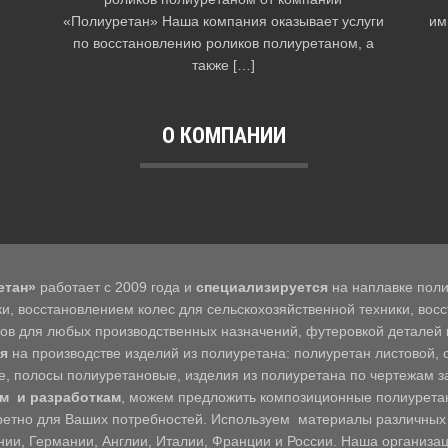
«Полиуретан» Наша компания оказывает услуги
им
по восстановлению роликов полиуретаном, а
также […]
О КОМПАНИИ
етан»
работает с 2009 года и
специализируется
на наплавке поли
ики, восстановлением колес для сельскохозяйственной техники, во
ков для любых производственных назначений, футеровкой деталей
я
на производстве изделий из полиуретана: полиуретан листовой, 
, полосы полиуретановые, изделия из полиуретана по чертежам за
м и разработкам
, можем предложить композиционные полиурет
ретно для Ваших потребностей. Используем материалы различны
нии, Германии, Англии, Италии, Франции и России. Наша организа