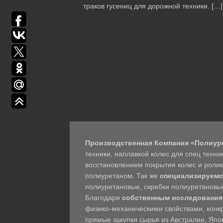
траков гусениц для дорожной техники. […]
Производственная Компания «Полиур
техники, наплавкой колес для спец техн
восстановлением покрытия колес и роли
полиуретаном
.
Так же
специализируемс
полиуретановые, скребки полиуретановые
Благодаря
собственным исследования
физико-механическими свойствами, конк
прямые закупки сырья из Австралии, Япо