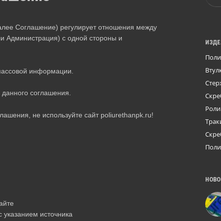
алее Соглашение) регулирует отношения между
и Администрация) с одной стороны и
ИЗДЕ
Поли
Втул
 массовой информации.
Стер
и данного соглашения.
Скре
Роли
ашения, не используйте сайт poliurethanpk.ru!
Трак
Скре
Поли
НОВО
айте
с указанием источника